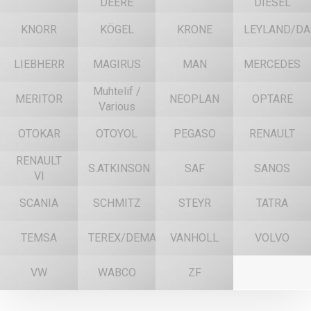
DEERE
DIESEL
KNORR
KÖGEL
KRONE
LEYLAND/DA
LIEBHERR
MAGIRUS
MAN
MERCEDES
Muhtelif /
MERITOR
NEOPLAN
OPTARE
Various
OTOKAR
OTOYOL
PEGASO
RENAULT
RENAULT
S.ATKINSON
SAF
SANOS
VI
SCANIA
SCHMITZ
STEYR
TATRA
TEMSA
TEREX/DEMAG
VANHOLL
VOLVO
VW
WABCO
ZF