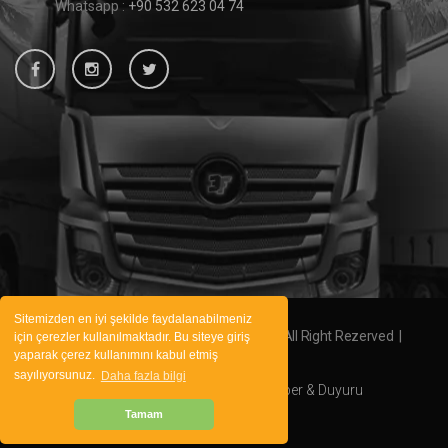
Whatsapp :
+90 532 623 04 74
Sitemizden en iyi şekilde faydalanabilmeniz
2020 © 3fbrakes Bütün Hakları Saklıdır, All Right Rezerved |
için çerezler kullanılmaktadır. Bu siteye giriş
yaparak çerez kullanımını kabul etmiş
Ajanskon
sayılıyorsunuz.
Daha fazla bilgi
Kurumsal
Hizmetlerimiz
Haber & Duyuru
Tamam
Foto Galeri
İletişim