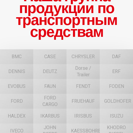
продукции по
транспортным
средствам
BMC
CASE
CHRYSLER
DAF
Dorse /
DENNIS
DEUTZ
ERF
Trailer
EVOBUS
FAUN
FENDT
FODEN
FORD
FORD
FRUEHAUF
GOLDHOFER
CARGO
HALDEX
IKARBUS
IRISBUS
ISUZU
JOHN
KHODRO
IVECO
KAESSBOHRER