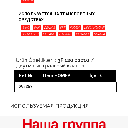
295358
ИСПОЛЬЗУЕТСЯ НА ТРАНСПОРТНЫХ
СРЕДСТВАХ:
BMC
DAF
DENNIS
ERF
FODEN
LEYLAND/DAF
MERCEDES
OPTARE
OTOKAR
RENAULT
SCANIA
TEMSA
VOLVO
Ürün Özellikleri :
3F 120 02010
/
Двухмагистральный клапан
Ref No
Oem НОМЕР
İçerik
295358-
-
ИСПОЛЬЗУЕМАЯ ПРОДУКЦИЯ
Наша группа